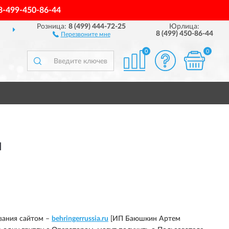
8-499-450-86-44
Розница:
8 (499) 444-72-25
Юрлица:
ДОСТАВИМ
ПО ВСЕЙ РОССИИ
8 (499) 450-86-44
Перезвоните мне
0
0
и
вания сайтом –
behringerrussia.ru
[ИП Баюшкин Артем