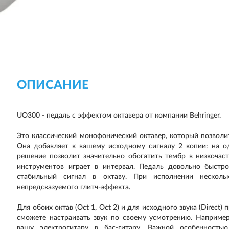
ОПИСАНИЕ
UO300 - педаль с эффектом октавера от компании Behringer.
Это классический монофонический октавер, который позвол
Она добавляет к вашему исходному сигналу 2 копии: на од
решение позволит значительно обогатить тембр в низкочас
инструментов играет в интервал. Педаль довольно быстр
стабильный сигнал в октаву. При исполнении несколь
непредсказуемого глитч-эффекта.
Для обоих октав (Oct 1, Oct 2) и для исходного звука (Direct
сможете настраивать звук по своему усмотрению. Например
вашу электрогитару в бас-гитару. Важной особенность