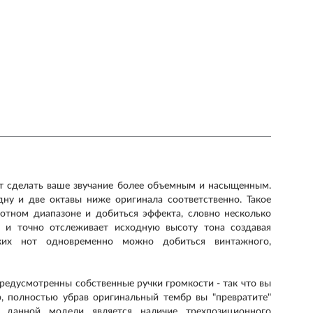
ит сделать ваше звучание более объемным и насыщенным.
ну и две октавы ниже оригинала соответственно. Такое
тотном диапазоне и добиться эффекта, словно несколько
о и точно отслеживает исходную высоту тона создавая
ких нот одновременно можно добиться винтажного,
) предусмотренны собственные ручки громкости - так что вы
, полностью убрав оригинальный тембр вы "превратите"
ю данной модели является наличие трехпозиционного