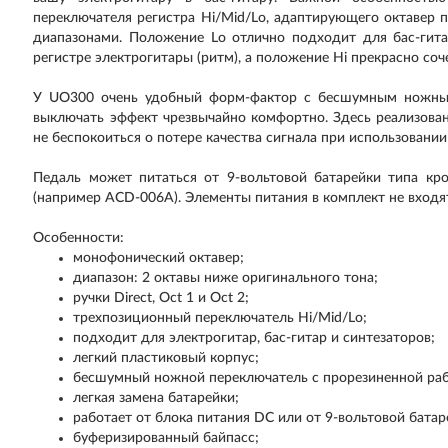
переключателя регистра Hi/Mid/Lo, адаптирующего октаве
диапазонами. Положение Lo отлично подходит для бас-гита
регистре электрогитары (ритм), а положение Hi прекрасно соче
У UO300 очень удобный форм-фактор с бесшумным ножным 
выключать эффект чрезвычайно комфортно. Здесь реализован
не беспокоиться о потере качества сигнала при использовани
Педаль может питаться от 9-вольтовой батарейки типа кр
(например ACD-006A). Элементы питания в комплект не входя
Особенности:
монофонический октавер;
диапазон: 2 октавы ниже оригинального тона;
ручки Direct, Oct 1 и Oct 2;
трехпозиционный переключатель Hi/Mid/Lo;
подходит для электрогитар, бас-гитар и синтезаторов;
легкий пластиковый корпус;
бесшумный ножной переключатель с прорезиненной раб
легкая замена батарейки;
работает от блока питания DC или от 9-вольтовой батаре
буферизированный байпасс;