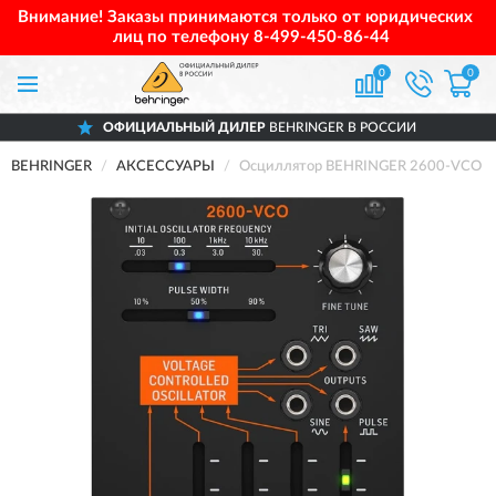
Внимание! Заказы принимаются только от юридических
лиц по телефону
8-499-450-86-44
0
0
ОФИЦИАЛЬНЫЙ ДИЛЕР
BEHRINGER В РОССИИ
BEHRINGER
АКСЕССУАРЫ
Осциллятор BEHRINGER 2600-VCO