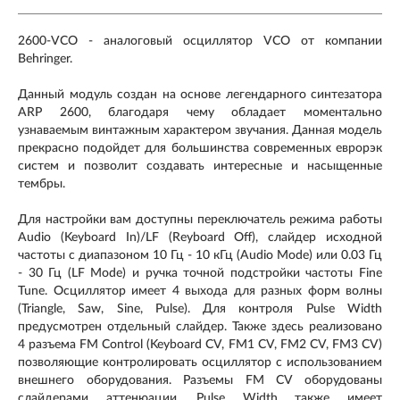
2600-VCO - аналоговый осциллятор VCO от компании
Behringer.
Данный модуль создан на основе легендарного синтезатора
ARP 2600, благодаря чему обладает моментально
узнаваемым винтажным характером звучания. Данная модель
прекрасно подойдет для большинства современных еврорэк
систем и позволит создавать интересные и насыщенные
тембры.
Для настройки вам доступны переключатель режима работы
Audio (Keyboard In)/LF (Reyboard Off), слайдер исходной
частоты с диапазоном 10 Гц - 10 кГц (Audio Mode) или 0.03 Гц
- 30 Гц (LF Mode) и ручка точной подстройки частоты Fine
Tune. Осциллятор имеет 4 выхода для разных форм волны
(Triangle, Saw, Sine, Pulse). Для контроля Pulse Width
предусмотрен отдельный слайдер. Также здесь реализовано
4 разъема FM Control (Keyboard CV, FM1 CV, FM2 CV, FM3 CV)
позволяющие контролировать осциллятор с использованием
внешнего оборудования. Разъемы FM CV оборудованы
слайдерами аттенюации. Pulse Width также имеет