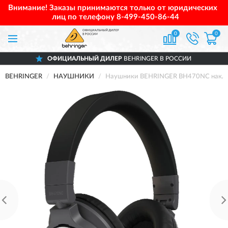
Внимание! Заказы принимаются только от юридических
лиц по телефону
8-499-450-86-44
0
0
ОФИЦИАЛЬНЫЙ ДИЛЕР
BEHRINGER В РОССИИ
BEHRINGER
НАУШНИКИ
Наушники BEHRINGER BH470NC накл