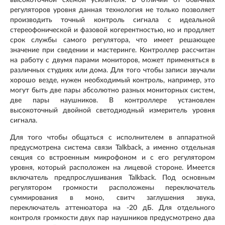
высокоточной схемой усилителя. В отличии от обычных
регуляторов уровня данная технология не только позволяет
производить точный контроль сигнала с идеальной
стереофонической и фазовой когерентностью, но и продляет
срок службы самого регулятора, что имеет решающее
значение при сведении и мастеринге. Контроллер рассчитан
на работу с двумя парами мониторов, может применяться в
различных студиях или дома. Для того чтобы записи звучали
хорошо везде, нужен необходимый контроль, например, это
могут быть две пары абсолютно разных мониторных систем,
две пары наушников. В контроллере установлен
высокоточный двойной светодиодный измеритель уровня
сигнала.
Для того чтобы общаться с исполнителем в аппаратной
предусмотрена система связи Talkback, а именно отдельная
секция со встроенным микрофоном и с его регулятором
уровня, который расположен на лицевой стороне. Имеется
включатель предпрослушивания Talkback. Под основным
регулятором громкости расположены переключатель
суммирования в моно, свитч заглушения звука,
переключатель аттенюатора на -20 дБ. Для отдельного
контроля громкости двух пар наушников предусмотрено два