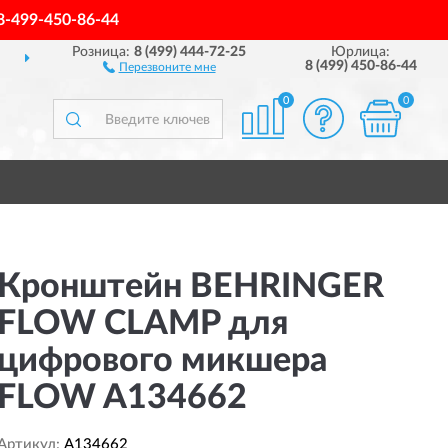
8-499-450-86-44
Розница:
8 (499) 444-72-25
Юрлица:
ДОСТАВИМ
ПО ВСЕЙ РОССИИ
8 (499) 450-86-44
Перезвоните мне
0
0
Кронштейн BEHRINGER
FLOW CLAMP для
цифрового микшера
FLOW A134662
Артикул:
A134662