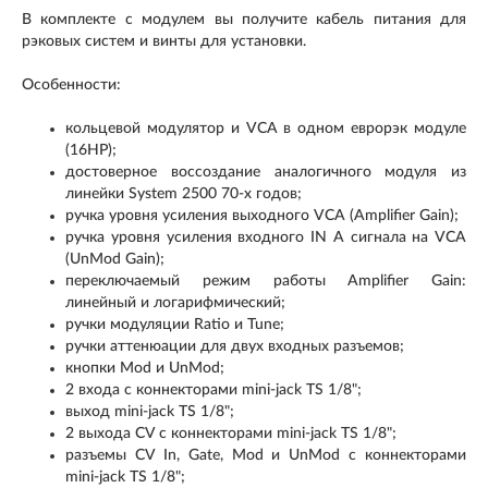
В комплекте с модулем вы получите кабель питания для
рэковых систем и винты для установки.
Особенности:
кольцевой модулятор и VCA в одном еврорэк модуле
(16HP);
достоверное воссоздание аналогичного модуля из
линейки System 2500 70-х годов;
ручка уровня усиления выходного VCA (Amplifier Gain);
ручка уровня усиления входного IN A сигнала на VCA
(UnMod Gain);
переключаемый режим работы Amplifier Gain:
линейный и логарифмический;
ручки модуляции Ratio и Tune;
ручки аттенюации для двух входных разъемов;
кнопки Mod и UnMod;
2 входа с коннекторами mini-jack TS 1/8";
выход mini-jack TS 1/8";
2 выхода CV с коннекторами mini-jack TS 1/8";
разъемы CV In, Gate, Mod и UnMod с коннекторами
mini-jack TS 1/8";