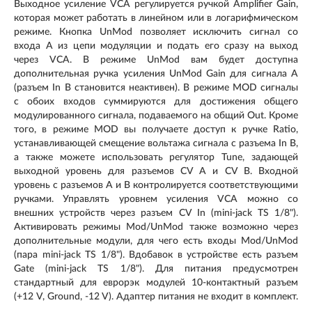
Выходное усиление VCA регулируется ручкой Amplifier Gain,
которая может работать в линейном или в логарифмическом
режиме. Кнопка UnMod позволяет исключить сигнал со
входа A из цепи модуляции и подать его сразу на выход
через VCA. В режиме UnMod вам будет доступна
дополнительная ручка усиления UnMod Gain для сигнала А
(разъем In B становится неактивен). В режиме MOD сигналы
с обоих входов суммируются для достижения общего
модулированного сигнала, подаваемого на общий Out. Кроме
того, в режиме MOD вы получаете доступ к ручке Ratio,
устанавливающей смещение вольтажа сигнала с разъема In B,
а также можете использовать регулятор Tune, задающей
выходной уровень для разъемов CV A и CV B. Входной
уровень с разъемов А и В контролируется соответствующими
ручками. Управлять уровнем усиления VCA можно со
внешних устройств через разъем CV In (mini-jack TS 1/8").
Активировать режимы Mod/UnMod также возможно через
дополнительные модули, для чего есть входы Mod/UnMod
(пара mini-jack TS 1/8"). Вдобавок в устройстве есть разъем
Gate (mini-jack TS 1/8"). Для питания предусмотрен
стандартный для еврорэк модулей 10-контактный разъем
(+12 V, Ground, -12 V). Адаптер питания не входит в комплект.