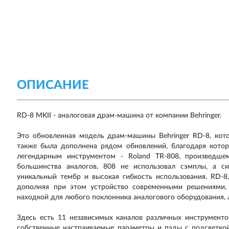
ОПИСАНИЕ
RD-8 MKII - аналоговая драм-машина от компании Behringer.
Это обновленная модель драм-машины Behringer RD-8, кот
также была дополнена рядом обновлений, благодаря котор
легендарным инструментом - Roland TR-808, произведш
большинства аналогов, 808 не использовал сэмплы, а си
уникальный тембр и высокая гибкость использования. RD-8,
дополняя при этом устройство современными решениями,
находкой для любого поклонника аналогового оборудования,
Здесь есть 11 независимых каналов различных инструментов
собственные настраиваемые параметры и пэды с подсветкой