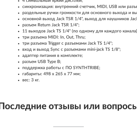
4 символьный яркий дисплей;
синхронизация: внутренний счетчик, MIDI, USB или разъе
раздельные ручки громкости для основного выхода и в
основной выход Jack TSR 1/4", выход для наушников Jack
разъем Return Jack TSR 1/4";
11 выходов Jack TS 1/4" (по одному для каждого канала)
три разъема MIDI: In, Out, Thru;
три разъема Trigger с разъемами Jack TS 1/4";
вход и выход Sync с разъемами mini-jack TS 1/8";
адаптер питания в комплекте;
разъем USB Type B;
поддержка работы с ПО SYNTHTRIBE;
габариты: 498 x 265 x 77 мм;
вес: 3 кг.
Последние отзывы или вопрос