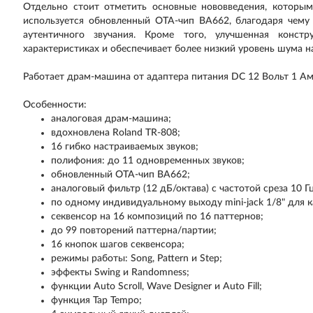
Отдельно стоит отметить основные нововведения, которым
используется обновленный ОТА-чип BA662, благодаря чему
аутентичного звучания. Кроме того, улучшенная конст
характеристиках и обеспечивает более низкий уровень шума н
Работает драм-машина от адаптера питания DC 12 Вольт 1 Ам
Особенности:
аналоговая драм-машина;
вдохновлена Roland TR-808;
16 гибко настраиваемых звуков;
полифония: до 11 одновременных звуков;
обновленный ОТА-чип BA662;
аналоговый фильтр (12 дБ/октава) с частотой среза 10 Гц
по одному индивидуальному выходу mini-jack 1/8" для 
секвенсор на 16 композиций по 16 паттернов;
до 99 повторений паттерна/партии;
16 кнопок шагов секвенсора;
режимы работы: Song, Pattern и Step;
эффекты Swing и Randomness;
функции Auto Scroll, Wave Designer и Auto Fill;
функция Tap Tempo;