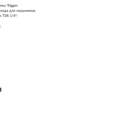
мы Trigger;
ыхода для наушников;
 TSR 1/4";
;
ы