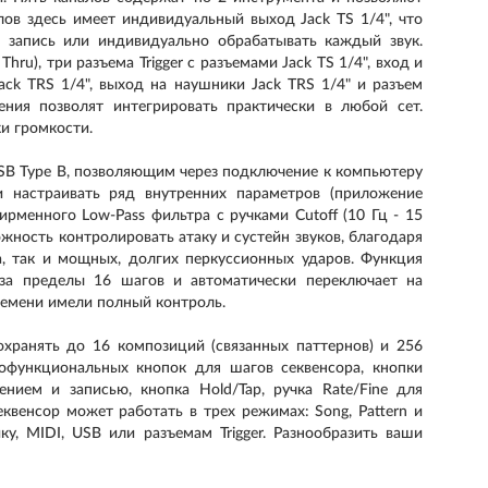
ов здесь имеет индивидуальный выход Jack TS 1/4", что
 запись или индивидуально обрабатывать каждый звук.
Thru), три разъема Trigger с разъемами Jack TS 1/4", вход и
Jack TRS 1/4", выход на наушники Jack TRS 1/4" и разъем
ения позволят интегрировать практически в любой сет.
ки громкости.
SB Type B, позволяющим через подключение к компьютеру
 настраивать ряд внутренних параметров (приложение
менного Low-Pass фильтра с ручками Cutoff (10 Гц - 15
ожность контролировать атаку и сустейн звуков, благодаря
а, так и мощных, долгих перкуссионных ударов. Функция
 за пределы 16 шагов и автоматически переключает на
емени имели полный контроль.
охранять до 16 композиций (связанных паттернов) и 256
офункциональных кнопок для шагов секвенсора, кнопки
ением и записью, кнопка Hold/Tap, ручка Rate/Fine для
квенсор может работать в трех режимах: Song, Pattern и
у, MIDI, USB или разъемам Trigger. Разнообразить ваши