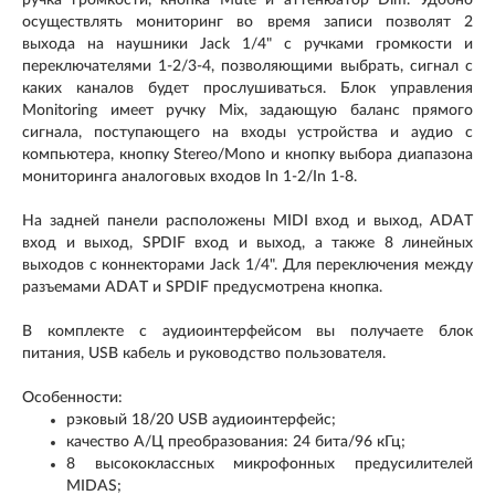
ручка громкости, кнопка Mute и аттенюатор Dim. Удобно
осуществлять мониторинг во время записи позволят 2
выхода на наушники Jack 1/4" с ручками громкости и
переключателями 1-2/3-4, позволяющими выбрать, сигнал с
каких каналов будет прослушиваться. Блок управления
Monitoring имеет ручку Mix, задающую баланс прямого
сигнала, поступающего на входы устройства и аудио с
компьютера, кнопку Stereo/Mono и кнопку выбора диапазона
мониторинга аналоговых входов In 1-2/In 1-8.
На задней панели расположены MIDI вход и выход, ADAT
вход и выход, SPDIF вход и выход, а также 8 линейных
выходов с коннекторами Jack 1/4". Для переключения между
разъемами ADAT и SPDIF предусмотрена кнопка.
В комплекте с аудиоинтерфейсом вы получаете блок
питания, USB кабель и руководство пользователя.
Особенности:
рэковый 18/20 USB аудиоинтерфейс;
качество А/Ц преобразования: 24 бита/96 кГц;
8 высококлассных микрофонных предусилителей
MIDAS;