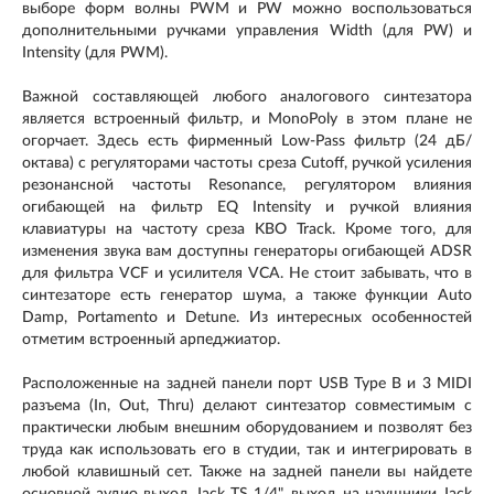
выборе форм волны PWM и PW можно воспользоваться
дополнительными ручками управления Width (для PW) и
Intensity (для PWM).
Важной составляющей любого аналогового синтезатора
является встроенный фильтр, и MonoPoly в этом плане не
огорчает. Здесь есть фирменный Low-Pass фильтр (24 дБ/
октава) с регуляторами частоты среза Cutoff, ручкой усиления
резонансной частоты Resonance, регулятором влияния
огибающей на фильтр EQ Intensity и ручкой влияния
клавиатуры на частоту среза KBO Track. Кроме того, для
изменения звука вам доступны генераторы огибающей ADSR
для фильтра VCF и усилителя VCA. Не стоит забывать, что в
синтезаторе есть генератор шума, а также функции Auto
Damp, Portamento и Detune. Из интересных особенностей
отметим встроенный арпеджиатор.
Расположенные на задней панели порт USB Type B и 3 MIDI
разъема (In, Out, Thru) делают синтезатор совместимым с
практически любым внешним оборудованием и позволят без
труда как использовать его в студии, так и интегрировать в
любой клавишный сет. Также на задней панели вы найдете
основной аудио выход Jack TS 1/4", выход на наушники Jack