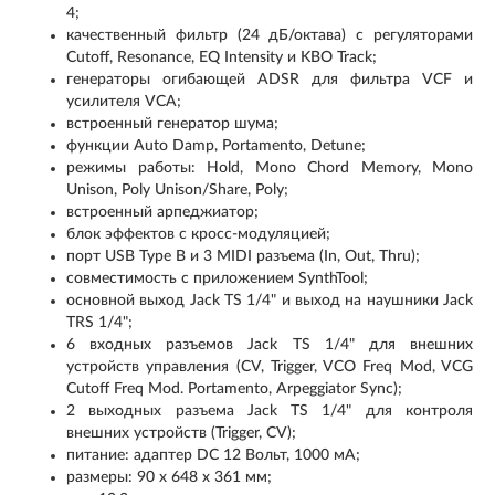
4;
качественный фильтр (24 дБ/октава) с регуляторами
Cutoff, Resonance, EQ Intensity и KBO Track;
генераторы огибающей ADSR для фильтра VCF и
усилителя VCA;
встроенный генератор шума;
функции Auto Damp, Portamento, Detune;
режимы работы: Hold, Mono Chord Memory, Mono
Unison, Poly Unison/Share, Poly;
встроенный арпеджиатор;
блок эффектов с кросс-модуляцией;
порт USB Type B и 3 MIDI разъема (In, Out, Thru);
совместимость с приложением SynthTool;
основной выход Jack TS 1/4" и выход на наушники Jack
TRS 1/4";
6 входных разъемов Jack TS 1/4" для внешних
устройств управления (CV, Trigger, VCO Freq Mod, VCG
Cutoff Freq Mod. Portamento, Arpeggiator Sync);
2 выходных разъема Jack TS 1/4" для контроля
внешних устройств (Trigger, CV);
питание: адаптер DC 12 Вольт, 1000 мА;
размеры: 90 х 648 х 361 мм;