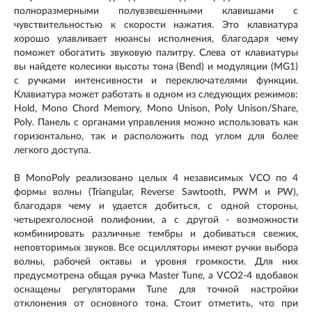
полноразмерными полувзвешенными клавишами с
чувствительностью к скорости нажатия. Это клавиатура
хорошо улавливает нюансы исполнения, благодаря чему
поможет обогатить звуковую палитру. Слева от клавиатуры
вы найдете колесики высоты тона (Bend) и модуляции (MG1)
с ручками интенсивности и переключателями функции.
Клавиатура может работать в одном из следующих режимов:
Hold, Mono Chord Memory, Mono Unison, Poly Unison/Share,
Poly. Панель с органами управления можно использовать как
горизонтально, так и расположить под углом для более
легкого доступа.
В MonoPoly реализовано целых 4 независимых VCO по 4
формы волны (Triangular, Reverse Sawtooth, PWM и PW),
благодаря чему и удается добиться, с одной стороны,
четырехголосной полифонии, а с другой - возможности
комбинировать различные тембры и добиваться свежих,
неповторимых звуков. Все осцилляторы имеют ручки выбора
волны, рабочей октавы и уровня громкости. Для них
предусмотрена общая ручка Master Tune, а VCO2-4 вдобавок
оснащены регуляторами Tune для точной настройки
отклонения от основного тона. Стоит отметить, что при