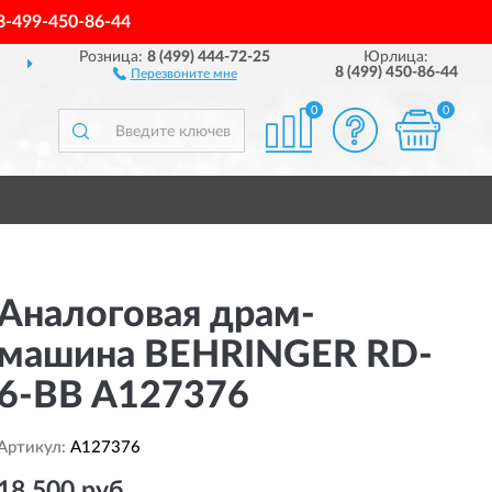
8-499-450-86-44
Розница:
8 (499) 444-72-25
Юрлица:
Й РОССИИ
ПОЛНЫЙ
А
8 (499) 450-86-44
Перезвоните мне
0
0
Аналоговая драм-
машина BEHRINGER RD-
6-BB A127376
Артикул:
A127376
18 500 руб.