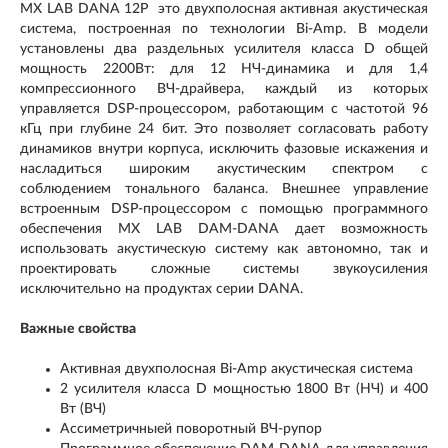
MX LAB DANA 12P это двухполосная активная акустическая
система, построенная по технологии Bi-Amp. В модели
установлены два раздельных усилителя класса D общей
мощность 2200Вт: для 12 НЧ-динамика и для 1,4
компрессионного ВЧ-драйвера, каждый из которых
управляется DSP-процессором, работающим с частотой 96
кГц при глубине 24 бит. Это позволяет согласовать работу
динамиков внутри корпуса, исключить фазовые искажения и
насладиться широким акустическим спектром с
соблюдением тонального баланса. Внешнее управление
встроенным DSP-процессором с помощью программного
обеспечения MX LAB DAM-DANA дает возможность
использовать акустическую систему как автономно, так и
проектировать сложные системы звукоусиления
исключительно на продуктах серии DANA.
Важные свойства
Активная двухполосная Bi-Amp акустическая система
2 усилителя класса D мощностью 1800 Вт (НЧ) и 400
Вт (ВЧ)
Ассиметричныей поворотный ВЧ-рупор