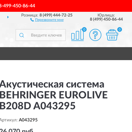
8-499-450-86-44
Розница:
8 (499) 444-72-25
Юрлица:
Й РОССИИ
ПОЛНЫЙ
А
8 (499) 450-86-44
Перезвоните мне
0
0
Акустическая система
BEHRINGER EUROLIVE
B208D A043295
Артикул:
A043295
26 070 руб.