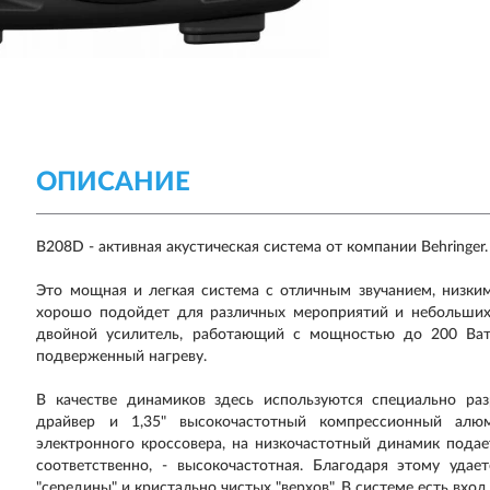
ОПИСАНИЕ
B208D - активная акустическая система от компании Behringer.
Это мощная и легкая система с отличным звучанием, низк
хорошо подойдет для различных мероприятий и небольших 
двойной усилитель, работающий с мощностью до 200 Ватт
подверженный нагреву.
В качестве динамиков здесь используются специально ра
драйвер и 1,35" высокочастотный компрессионный алюм
электронного кроссовера, на низкочастотный динамик подает
соответственно, - высокочастотная. Благодаря этому удае
"середины" и кристально чистых "верхов". В системе есть вход