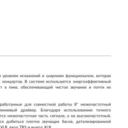
им уровнем искажений и широким функционалом, которая
концертов. В системе используется энергоэффективный
 в пике, обеспечивающий чистое звучание и почти не
зработанные для совместной работы 8" низкочастотный
иниевый драйвер. Благодаря использованию точного
ся низкочастотная часть сигнала, а на высокочастотный,
тся добиться плотно звучащих басов, детализированной
 XLR, вход TRS и выход XLR.