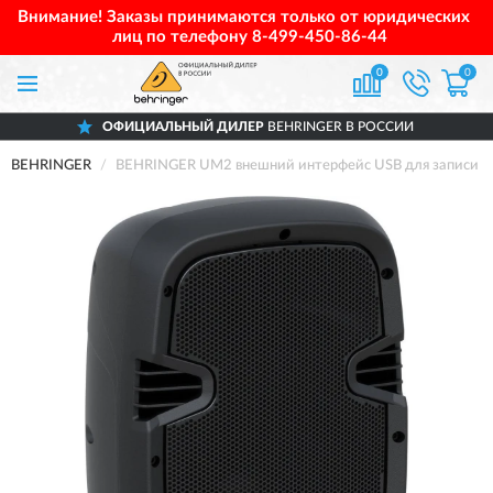
Внимание! Заказы принимаются только от юридических
лиц по телефону
8-499-450-86-44
0
0
ОФИЦИАЛЬНЫЙ ДИЛЕР
BEHRINGER В РОССИИ
BEHRINGER
BEHRINGER UM2 внешний интерфейс USB для записи и в